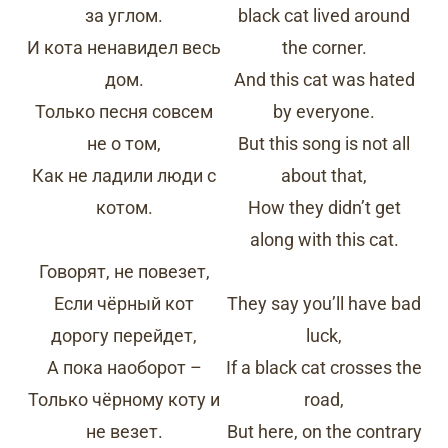
за углом.
black cat lived around
И кота ненавидел весь
the corner.
дом.
And this cat was hated
Только песня совсем
by everyone.
не о том,
But this song is not all
Как не ладили люди с
about that,
котом.
How they didn’t get
along with this cat.
Говорят, не повезет,
Если чёрный кот
They say you’ll have bad
дорогу перейдет,
luck,
А пока наоборот –
If a black cat crosses the
Только чёрному коту и
road,
не везет.
But here, on the contrary