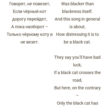
Говорят, не повезет,
Was blacker than
Если чёрный кот
blackness itself.
дорогу перейдет,
And this song in general
А пока наоборот –
is about,
Только чёрному коту и
How distressing it is to
не везет.
be a black cat.
They say you’ll have bad
luck,
If a black cat crosses the
road,
But here, on the contrary
–
Only the black cat has