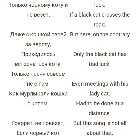
Только чёрному коту и
luck,
не везет.
If a black cat crosses the
road,
Даже с кошкой своей
But here, on the contrary
за версту,
–
Приходилось
Only the black cat has
встречаться коту.
bad luck.
Только песня совсем
не о том,
Even meetings with his
Как мурлыкали кошка
lady cat,
с котом.
Had to be done at a
distance.
Говорят, не повезет,
But this song is not all
Если чёрный кот
about that,