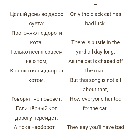
–
Целый день во дворе
Only the black cat has
суета:
bad luck.
Прогоняют с дороги
кота.
There is bustle in the
Только песня совсем
yard all day long:
не о том,
As the cat is chased off
Как охотился двор за
the road.
котом.
But this song is not all
about that,
Говорят, не повезет,
How everyone hunted
Если чёрный кот
for the cat.
дорогу перейдет,
А пока наоборот –
They say you’ll have bad