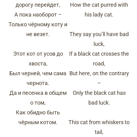
дорогу перейдет,
How the cat purred with
А пока наоборот –
his lady cat.
Только чёрному коту и
не везет.
They say you’ll have bad
luck,
Этот кот от усов до
If a black cat crosses the
хвоста,
road,
Был черней, чем сама
But here, on the contrary
чернота.
–
Да и песенка в общем
Only the black cat has
о том,
bad luck.
Как обидно быть
чёрным котом.
This cat from whiskers to
tail,