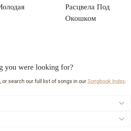
Молодая
Расцвела Под
Окошком
ng you were looking for?
e
, or search our full list of songs in our
Songbook Index
.