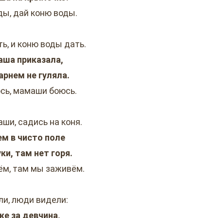
ды, дай коню воды.
ть, и коню воды дать.
ша приказала,
арнем не гуляла.
ь, мамаши боюсь.
ши, садись на коня.
м в чисто поле
ки, там нет горя.
м, там мы заживём.
ли, люди видели:
же за девчина,