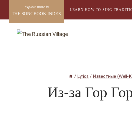
Skip
LEARN HOW TO SING TRADITI
to
THE SONGBOOK INDEX
content
/
Lyrics
/
Известные (Well-
Из-за Гор Г