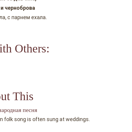
и черноброва
ла, с парнем ехала.
th Others:
ut This
народная песня
an folk song is often sung at weddings.