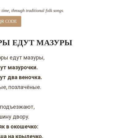
time, through traditional folk songs.
QR CODE
ОРЫ ЕДУТ МАЗУРЫ
горы едут мазуры,
дут мазурочки.
зут два веночка.
ые, позлачёные.
 подъезжают,
шину двору.
як в окошечко:
а на крылечко.