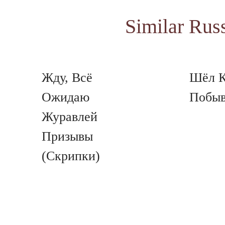
Similar Rus
Жду, Всё
Шёл К
Ожидаю
Побыв
Журавлей
Призывы
(Скрипки)