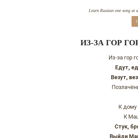
Learn Russian one song at a 
ИЗ-ЗА ГОР Г
Из-за гор 
Едут, е
Везут, ве
Позлачён
К дому
К Ма
Стук, бр
Выйди Маш