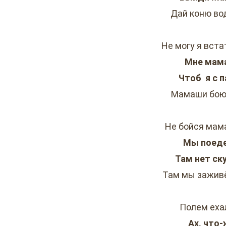
Дай коню во
Не могу я вста
Мне мама
Чтоб я с п
Мамаши боюс
Не бойся мама
Мы поеде
Там нет ску
Там мы заживё
Полем еха
Ах, что-