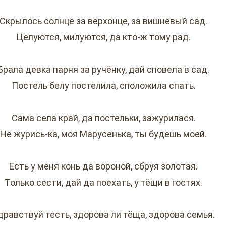
Скрылось солнце за верхонце, за вишнёвый сад.
Целуются, милуются, да кто-ж тому рад.
Брала девка парня за ручёнку, дай сповела в сад.
Постель белу постелила, сположила спать.
Сама села край, да постельки, зажурилася.
Не журись-ка, моя Марусенька, ты будешь моей.
Есть у меня конь да вороной, сбруя золотая.
Только сести, дай да поехать, у тёщи в гостях.
дравствуй тесть, здорова ли тёща, здорова семья.