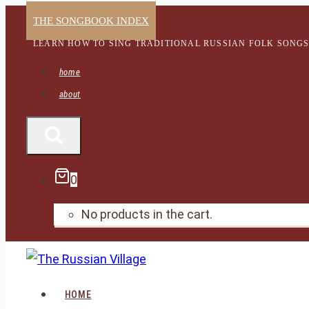
Skip
THE SONGBOOK INDEX
to
LEARN HOW TO SING TRADITIONAL RUSSIAN FOLK SONG
content
home
about
0
No products in the cart.
HOME