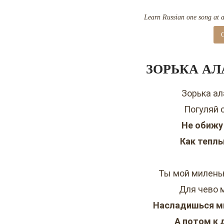
Learn Russian one song at a 
ЗОРЬКА АЛ
Зорька ал
Погуляй 
Не обижу
Как теплы
Ты мой милень
Для чево 
Насладишься мн
А потом к 