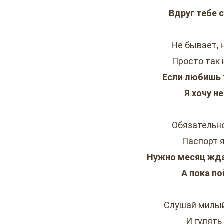
Вдруг тебе 
Не бывает, 
Просто так 
Если любишь 
Я хочу н
Обязательно
Паспорт я
Нужно месяц жда
А пока п
Слушай милый
И гулять