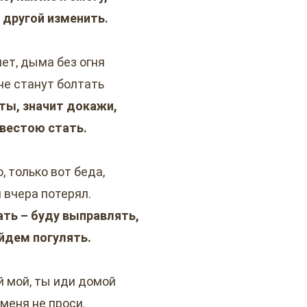
с другой изменить.
нет, дыма без огня
не станут болтать
ты, значит докажи,
евестою стать.
, только вот беда,
 вчера потерял.
ть – буду выправлять,
ойдем погулять.
 мой, ты иди домой
 меня не проси.