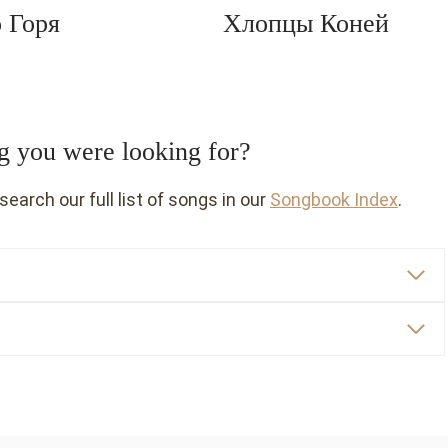
 Горя
Хлопцы Коней
ng you were looking for?
r search our full list of songs in our
Songbook Index
.