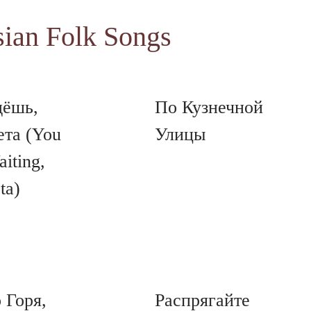
sian Folk Songs
ёшь,
По Кузнечной
ета (You
Улицы
iting,
ta)
 Горя,
Распрягайте