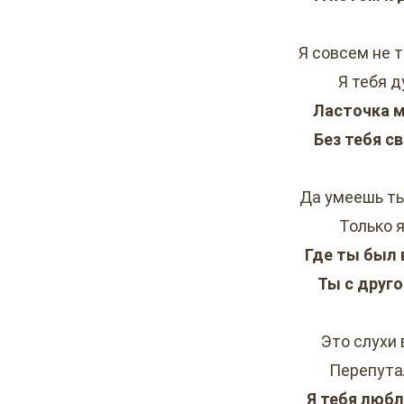
Я совсем не т
Я тебя 
Ласточка м
Без тебя с
Да умеешь ты
Только я
Где ты был 
Ты с друго
Это слухи в
Перепута
Я тебя любл