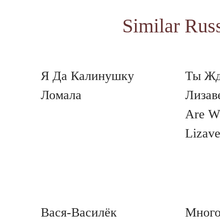
Similar Rus
Я Да Калинушку
Ты Жд
Ломала
Лизав
Are Wa
Lizave
Вася-Василёк
Много