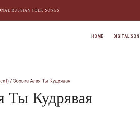
ONAL RUSSIAN FOLK SONGS
HOME
DIGITAL SO
eat)
/
Зорька Алая Ты Кудрявая
я Ты Кудрявая