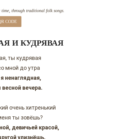
time, through traditional folk songs.
QR CODE
АЯ И КУДРЯВАЯ
ая, ты кудрявая
со мной до утра
 я ненаглядная,
 весной вечера.
кий очень хитренький
меня ты зовёшь?
ой, девичьей красой,
другой улизнёшь.