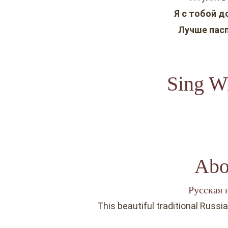
Я с тобой до
Лучше пасп
Sing Wi
Abo
Русская 
This beautiful traditional Russi