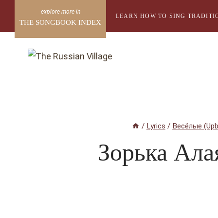
Skip
LEARN HOW TO SING TRADITI
to
THE SONGBOOK INDEX
content
/
Lyrics
/
Весёлые (Upb
Зорька Ала