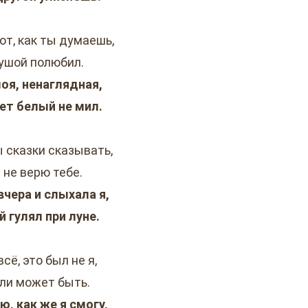
от, как ты думаешь,
душой полюбил.
оя, ненаглядная,
вет белый не мил.
 сказки сказывать,
 не верю тебе.
вчера и слыхала я,
й гулял при луне.
сё, это был не я,
ли может быть.
ю, как же я смогу,