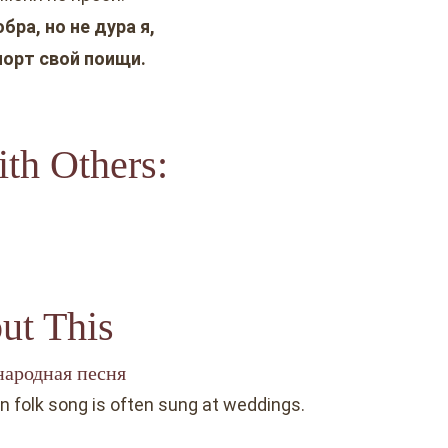
бра, но не дура я,
орт свой поищи.
th Others:
ut This
народная песня
an folk song is often sung at weddings.