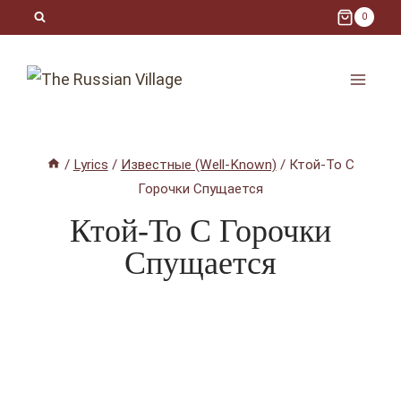
Skip
0
to
content
/
Lyrics
/
Известные (Well-Known)
/
Ктой-То С
Горочки Спущается
Ктой-То С Горочки
Спущается