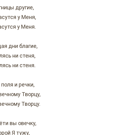
гницы другие,
асутся у Меня,
асутся у Меня.
ая дни благие,
лясь ни стеня,
лясь ни стеня.
 поля и речки,
вечному Творцу,
вечному Творцу.
ёти вы овечку,
орой Я тужу,