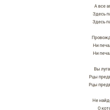
А все а
Здесь п
Здесь п
Провожд
Ни печа
Ни печа
Вы луга
Рцы пред
Рцы пред
Не найд
О кот