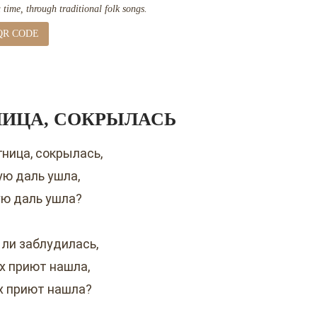
time, through traditional folk songs.
QR CODE
НИЦА, СОКРЫЛАСЬ
гница, сокрылась,
ую даль ушла,
ую даль ушла?
 ли заблудилась,
ах приют нашла,
ах приют нашла?