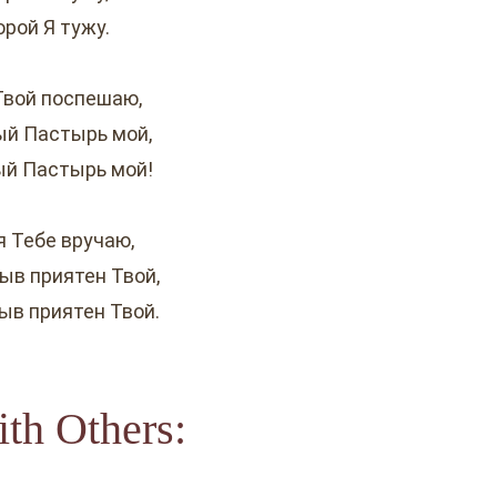
орой Я тужу.
 Твой поспешаю,
й Пастырь мой,
й Пастырь мой!
я Тебе вручаю,
ыв приятен Твой,
ыв приятен Твой.
th Others: