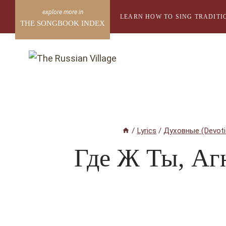
Skip
LEARN HOW TO SING TRADITI
to
THE SONGBOOK INDEX
content
/
Lyrics
/
Духовные (Devoti
Где Ж Ты, Аг