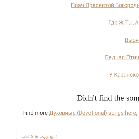
Плач Пресвятой Богород
Где Ж Ты, 
Вьюн
Бедная Птич
У Казанско
Didn't find the so
Find more
Духовные (Devotional) songs here
,
Credits & Copyright